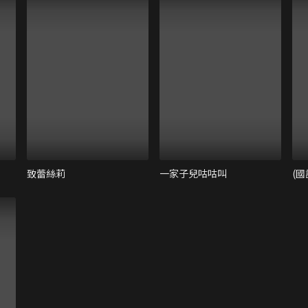
致蕾絲莉
一家子兒咕咕叫
(