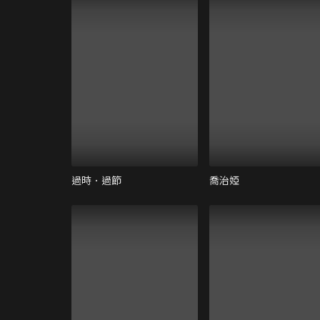
過時．過節
喬治婭