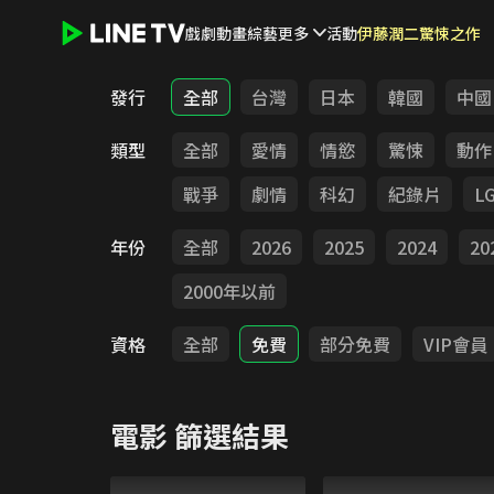
戲劇
動畫
綜藝
更多
活動
伊藤潤二驚悚之作
LINE TV - 電影
發行
全部
台灣
日本
韓國
中國
類型
全部
愛情
情慾
驚悚
動作
戰爭
劇情
科幻
紀錄片
L
年份
全部
2026
2025
2024
20
2000年以前
資格
全部
免費
部分免費
VIP會員
電影
篩選結果