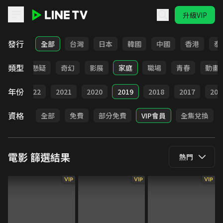
升級VIP
LINE TV - 電影
發行
全部
台灣
日本
韓國
中國
香港
泰
類型
靈異
懸疑
奇幻
影展
家庭
職場
青春
動畫
年份
023
2022
2021
2020
2019
2018
2017
201
資格
全部
免費
部分免費
VIP會員
全集兌換
電影
篩選結果
熱門
VIP
VIP
VIP