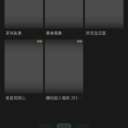
家有亂象
毒拳風暴
抓狂生日宴
VIP
VIP
星星知我心
麵包超人電影 2019 發光吧！冰淇淋王國的香草公主