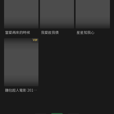
當愛再來的時候
我愛故我債
星星知我心
VIP
麵包超人電影 2019 發光吧！冰淇淋王國的香草公主