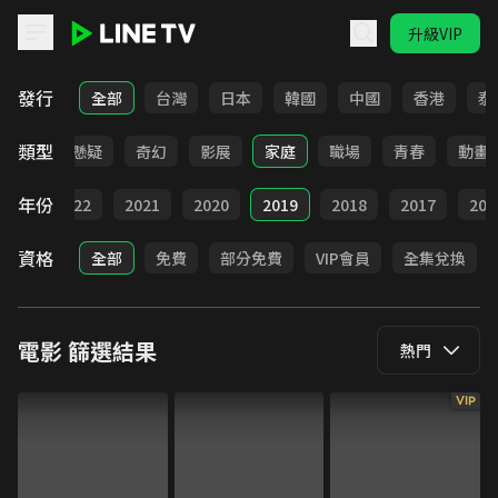
升級VIP
LINE TV - 電影
發行
全部
台灣
日本
韓國
中國
香港
泰
類型
靈異
懸疑
奇幻
影展
家庭
職場
青春
動畫
年份
023
2022
2021
2020
2019
2018
2017
201
資格
全部
免費
部分免費
VIP會員
全集兌換
電影
篩選結果
熱門
VIP