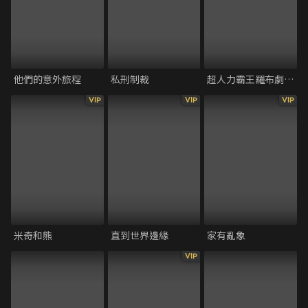
他們的意外旅程
私刑制裁
超人力霸王羅布劇場版 決定了！羈絆的水晶
VIP
VIP
VIP
米奇和熊
直到世界邊緣
家有亂象
VIP