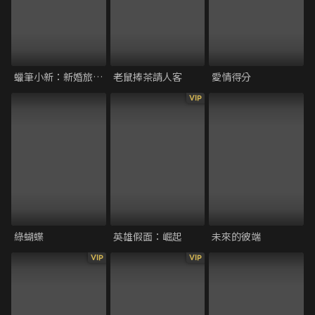
蠟筆小新：新婚旅行風暴〜奪回廣志大作戰〜
老鼠捧茶請人客
愛情得分
VIP
綠蝴蝶
英雄假面：崛起
未來的彼端
VIP
VIP