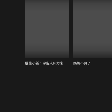
蠟筆小新：宇宙人Pi力來襲！
媽媽不見了