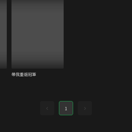
帶我重返冠軍
1