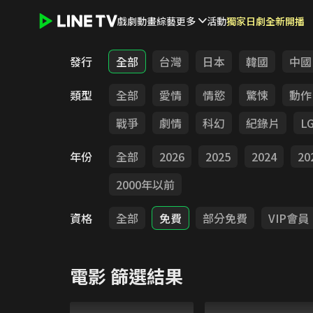
戲劇
動畫
綜藝
更多
活動
獨家日劇全新開播
LINE TV - 電影
發行
全部
台灣
日本
韓國
中國
類型
全部
愛情
情慾
驚悚
動作
戰爭
劇情
科幻
紀錄片
L
年份
全部
2026
2025
2024
20
2000年以前
資格
全部
免費
部分免費
VIP會員
電影
篩選結果