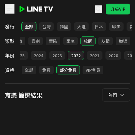
升級VIP
LINE TV - 育樂
發行
全部
台灣
韓國
大陸
日本
歐美
其
類型
日常
教育
喜劇
冒險
家庭
校園
友情
職場
年份
全部
2025
2024
2023
2022
2021
2020
201
資格
全部
免費
部分免費
VIP會員
育樂
篩選結果
熱門