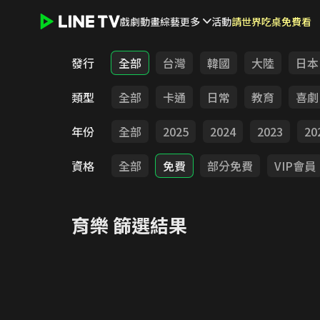
戲劇
動畫
綜藝
更多
活動
請世界吃桌免費看
LINE TV - 育樂
發行
全部
台灣
韓國
大陸
日本
類型
全部
卡通
日常
教育
喜劇
年份
全部
2025
2024
2023
20
資格
全部
免費
部分免費
VIP會員
育樂
篩選結果