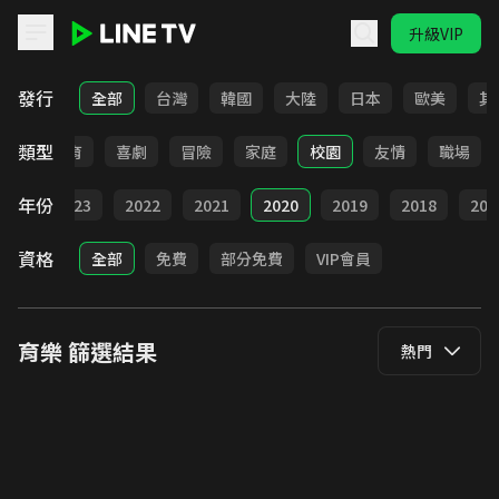
升級VIP
LINE TV - 育樂
發行
全部
台灣
韓國
大陸
日本
歐美
其
類型
日常
教育
喜劇
冒險
家庭
校園
友情
職場
年份
024
2023
2022
2021
2020
2019
2018
201
資格
全部
免費
部分免費
VIP會員
育樂
篩選結果
熱門