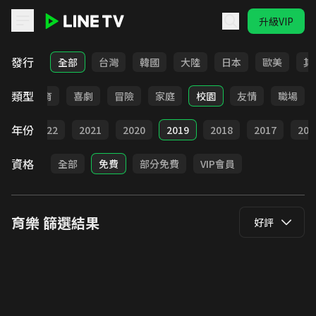
升級VIP
LINE TV - 育樂
發行
全部
台灣
韓國
大陸
日本
歐美
其
類型
日常
教育
喜劇
冒險
家庭
校園
友情
職場
年份
023
2022
2021
2020
2019
2018
2017
201
資格
全部
免費
部分免費
VIP會員
育樂
篩選結果
好評