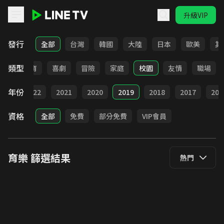
升級VIP
LINE TV - 育樂
發行
全部
台灣
韓國
大陸
日本
歐美
其
類型
日常
教育
喜劇
冒險
家庭
校園
友情
職場
年份
023
2022
2021
2020
2019
2018
2017
201
資格
全部
免費
部分免費
VIP會員
育樂
篩選結果
熱門