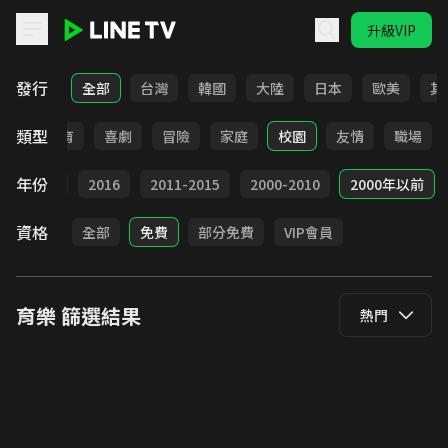
升級VIP
LINE TV - 育樂
發行
全部
台灣
韓國
大陸
日本
歐美
其
類型
日常
教育
喜劇
冒險
家庭
校園
友情
職場
年份
2017
2016
2011-2015
2000-2010
2000年以前
資格
全部
免費
部分免費
VIP會員
育樂
篩選結果
熱門