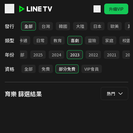
升級VIP
LINE TV - 育樂
發行
全部
台灣
韓國
大陸
日本
歐美
其
類型
全部
卡通
日常
教育
喜劇
冒險
家庭
校園
年份
全部
2025
2024
2023
2022
2021
202
資格
全部
免費
部分免費
VIP會員
育樂
篩選結果
熱門