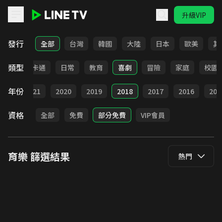
升級VIP
LINE TV - 育樂
發行
全部
台灣
韓國
大陸
日本
歐美
其
類型
全部
卡通
日常
教育
喜劇
冒險
家庭
校園
年份
022
2021
2020
2019
2018
2017
2016
201
資格
全部
免費
部分免費
VIP會員
育樂
篩選結果
熱門