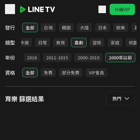
升級VIP
LINE TV - 育樂
發行
全部
台灣
韓國
大陸
日本
歐美
其
類型
全部
卡通
日常
教育
喜劇
冒險
家庭
校園
年份
2017
2016
2011-2015
2000-2010
2000年以前
資格
全部
免費
部分免費
VIP會員
育樂
篩選結果
熱門