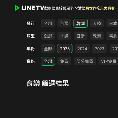
戲劇
動畫
綜藝
更多
活動
請世界吃桌免費看
LINE TV - 育樂
發行
全部
台灣
韓國
大陸
日本
類型
全部
卡通
日常
教育
喜劇
年份
全部
2025
2024
2023
20
資格
全部
免費
部分免費
VIP會員
育樂
篩選結果