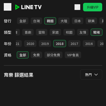
升級VIP
LINE TV - 育樂
發行
全部
台灣
韓國
大陸
日本
歐美
其
類型
日常
教育
喜劇
冒險
家庭
校園
友情
職場
年份
022
2021
2020
2019
2018
2017
2016
201
資格
全部
免費
部分免費
VIP會員
育樂
篩選結果
熱門