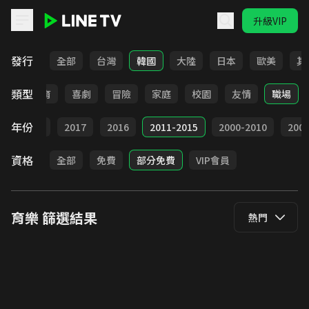
升級VIP
LINE TV - 育樂
發行
全部
台灣
韓國
大陸
日本
歐美
其
類型
日常
教育
喜劇
冒險
家庭
校園
友情
職場
年份
9
2018
2017
2016
2011-2015
2000-2010
20
資格
全部
免費
部分免費
VIP會員
育樂
篩選結果
熱門