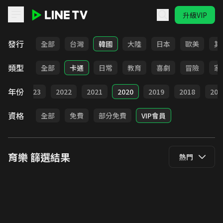
升級VIP
LINE TV - 育樂
發行
全部
台灣
韓國
大陸
日本
歐美
其
類型
全部
卡通
日常
教育
喜劇
冒險
家
年份
024
2023
2022
2021
2020
2019
2018
201
資格
全部
免費
部分免費
VIP會員
育樂
篩選結果
熱門