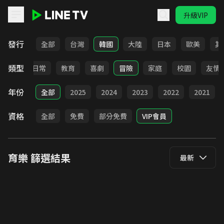
升級VIP
LINE TV - 育樂
發行
全部
台灣
韓國
大陸
日本
歐美
其
類型
卡通
日常
教育
喜劇
冒險
家庭
校園
友情
年份
全部
2025
2024
2023
2022
2021
資格
全部
免費
部分免費
VIP會員
育樂
篩選結果
最新