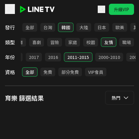
升級VIP
LINE TV - 育樂
發行
全部
台灣
韓國
大陸
日本
歐美
其
類型
日常
教育
喜劇
冒險
家庭
校園
友情
職場
年份
9
2018
2017
2016
2011-2015
2000-2010
20
資格
全部
免費
部分免費
VIP會員
育樂
篩選結果
熱門