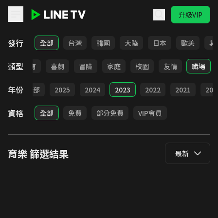
升級VIP
LINE TV - 育樂
發行
全部
台灣
韓國
大陸
日本
歐美
其
類型
日常
教育
喜劇
冒險
家庭
校園
友情
職場
年份
全部
2025
2024
2023
2022
2021
202
資格
全部
免費
部分免費
VIP會員
育樂
篩選結果
最新