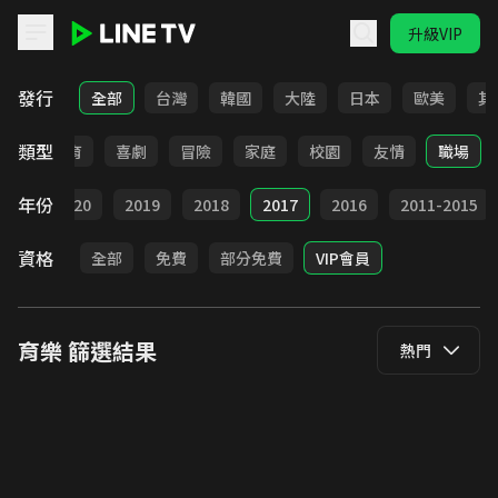
升級VIP
LINE TV - 育樂
發行
全部
台灣
韓國
大陸
日本
歐美
其
類型
日常
教育
喜劇
冒險
家庭
校園
友情
職場
年份
021
2020
2019
2018
2017
2016
2011-2015
資格
全部
免費
部分免費
VIP會員
育樂
篩選結果
熱門