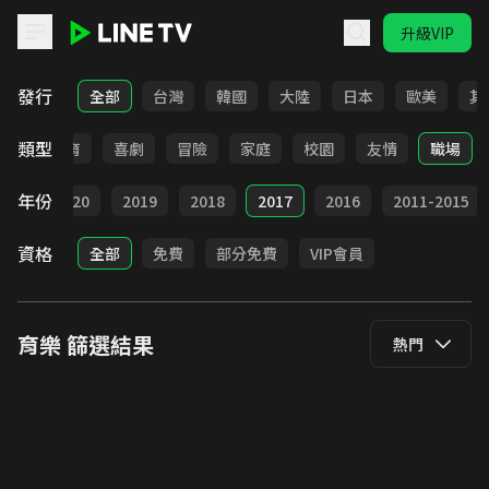
升級VIP
LINE TV - 育樂
發行
全部
台灣
韓國
大陸
日本
歐美
其
類型
日常
教育
喜劇
冒險
家庭
校園
友情
職場
年份
021
2020
2019
2018
2017
2016
2011-2015
資格
全部
免費
部分免費
VIP會員
育樂
篩選結果
熱門