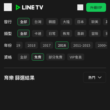
升級VIP
LINE TV - 育樂
發行
全部
台灣
韓國
大陸
日本
歐美
其
類型
全部
卡通
日常
教育
喜劇
冒險
家
年份
020
2019
2018
2017
2016
2011-2015
2000-2
資格
全部
免費
部分免費
VIP會員
育樂
篩選結果
熱門