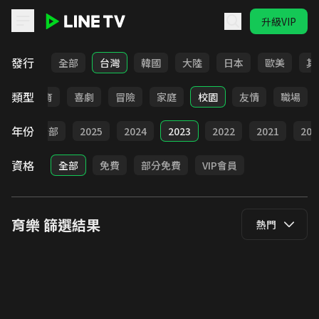
升級VIP
LINE TV - 育樂
發行
全部
台灣
韓國
大陸
日本
歐美
其
類型
日常
教育
喜劇
冒險
家庭
校園
友情
職場
年份
全部
2025
2024
2023
2022
2021
202
資格
全部
免費
部分免費
VIP會員
育樂
篩選結果
熱門