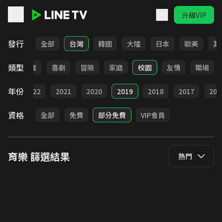
升級VIP
LINE TV - 育樂
發行
全部
台灣
韓國
大陸
日本
歐美
其
類型
日常
教育
喜劇
冒險
家庭
校園
友情
職場
年份
023
2022
2021
2020
2019
2018
2017
201
資格
全部
免費
部分免費
VIP會員
育樂
篩選結果
熱門