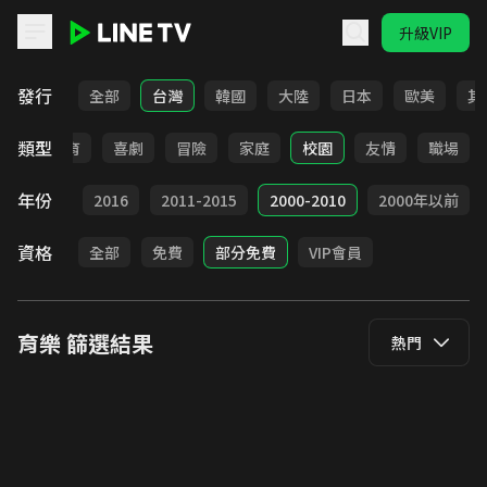
升級VIP
LINE TV - 育樂
發行
全部
台灣
韓國
大陸
日本
歐美
其
類型
日常
教育
喜劇
冒險
家庭
校園
友情
職場
年份
2017
2016
2011-2015
2000-2010
2000年以前
資格
全部
免費
部分免費
VIP會員
育樂
篩選結果
熱門