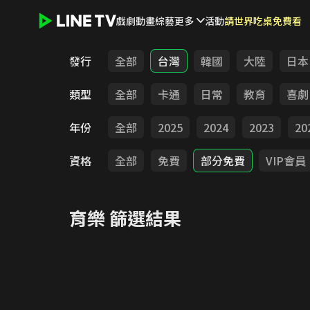
戲劇
動畫
綜藝
更多
活動
請世界吃桌免費看
LINE TV - 育樂
發行
全部
台灣
韓國
大陸
日本
類型
全部
卡通
日常
教育
喜劇
年份
全部
2025
2024
2023
20
資格
全部
免費
部分免費
VIP會員
育樂
篩選結果