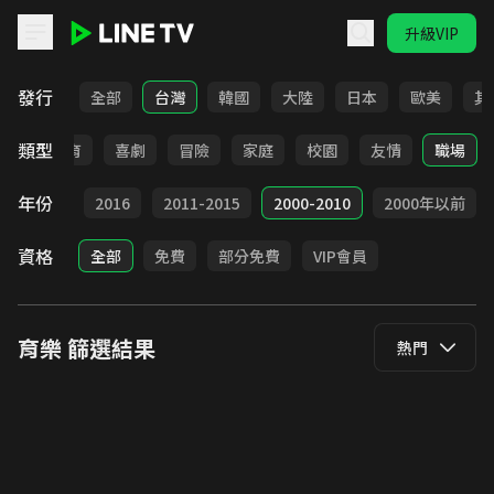
升級VIP
LINE TV - 育樂
發行
全部
台灣
韓國
大陸
日本
歐美
其
類型
日常
教育
喜劇
冒險
家庭
校園
友情
職場
年份
2017
2016
2011-2015
2000-2010
2000年以前
資格
全部
免費
部分免費
VIP會員
育樂
篩選結果
熱門