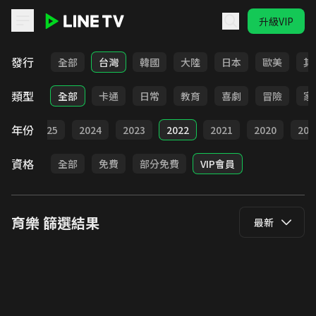
升級VIP
LINE TV - 育樂
發行
全部
台灣
韓國
大陸
日本
歐美
其
類型
全部
卡通
日常
教育
喜劇
冒險
家
年份
全部
2025
2024
2023
2022
2021
2020
201
資格
全部
免費
部分免費
VIP會員
育樂
篩選結果
最新