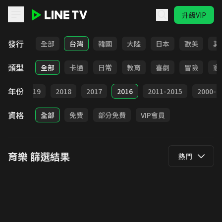
升級VIP
LINE TV - 育樂
發行
全部
台灣
韓國
大陸
日本
歐美
其
類型
全部
卡通
日常
教育
喜劇
冒險
家
年份
020
2019
2018
2017
2016
2011-2015
2000-2
資格
全部
免費
部分免費
VIP會員
育樂
篩選結果
熱門