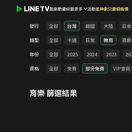
戲劇
動畫
綜藝
更多
活動
追神劇只要銅板價
LINE TV - 育樂
發行
全部
台灣
韓國
大陸
日本
類型
全部
卡通
日常
教育
喜劇
年份
全部
2025
2024
2023
20
資格
全部
免費
部分免費
VIP會員
育樂
篩選結果