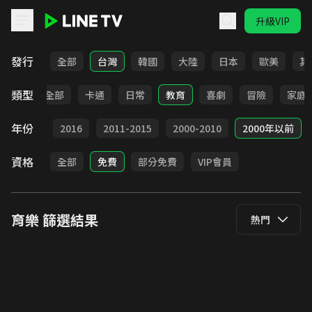
升級VIP
LINE TV - 育樂
發行
全部
台灣
韓國
大陸
日本
歐美
其
類型
全部
卡通
日常
教育
喜劇
冒險
家庭
年份
2017
2016
2011-2015
2000-2010
2000年以前
資格
全部
免費
部分免費
VIP會員
育樂
篩選結果
熱門