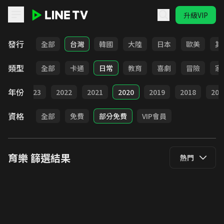
升級VIP
LINE TV - 育樂
發行
全部
台灣
韓國
大陸
日本
歐美
其
類型
全部
卡通
日常
教育
喜劇
冒險
家
年份
024
2023
2022
2021
2020
2019
2018
201
資格
全部
免費
部分免費
VIP會員
育樂
篩選結果
熱門