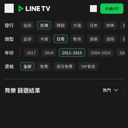
升級VIP
LINE TV - 育樂
發行
全部
台灣
韓國
大陸
日本
歐美
其
類型
全部
卡通
日常
教育
喜劇
冒險
家
年份
9
2018
2017
2016
2011-2015
2000-2010
20
資格
全部
免費
部分免費
VIP會員
育樂
篩選結果
熱門