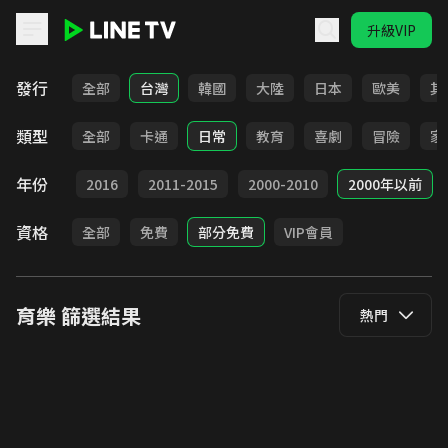
升級VIP
LINE TV - 育樂
發行
全部
台灣
韓國
大陸
日本
歐美
其
類型
全部
卡通
日常
教育
喜劇
冒險
家
年份
2017
2016
2011-2015
2000-2010
2000年以前
資格
全部
免費
部分免費
VIP會員
育樂
篩選結果
熱門