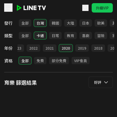
升級VIP
LINE TV - 育樂
發行
全部
台灣
韓國
大陸
日本
歐美
其
類型
全部
卡通
日常
教育
喜劇
冒險
家
年份
024
2023
2022
2021
2020
2019
2018
201
資格
全部
免費
部分免費
VIP會員
育樂
篩選結果
好評