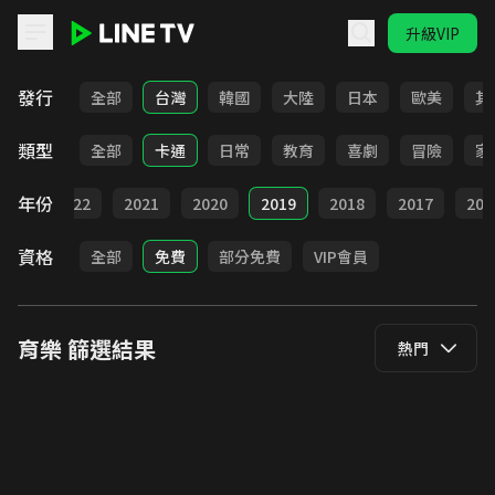
升級VIP
LINE TV - 育樂
發行
全部
台灣
韓國
大陸
日本
歐美
其
類型
全部
卡通
日常
教育
喜劇
冒險
家
年份
023
2022
2021
2020
2019
2018
2017
201
資格
全部
免費
部分免費
VIP會員
育樂
篩選結果
熱門