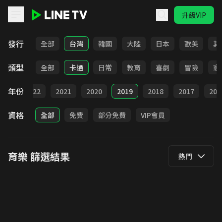
升級VIP
LINE TV - 育樂
發行
全部
台灣
韓國
大陸
日本
歐美
其
類型
全部
卡通
日常
教育
喜劇
冒險
家
年份
023
2022
2021
2020
2019
2018
2017
201
資格
全部
免費
部分免費
VIP會員
育樂
篩選結果
熱門