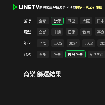
戲劇
動畫
綜藝
更多
活動
獨家日劇全新開播
LINE TV - 育樂
發行
全部
台灣
韓國
大陸
日本
類型
全部
卡通
日常
教育
喜劇
年份
全部
2025
2024
2023
20
資格
全部
免費
部分免費
VIP會員
育樂
篩選結果