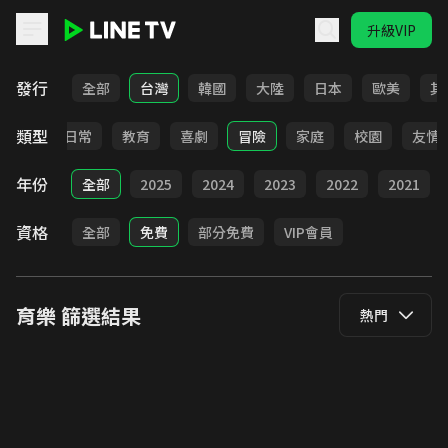
升級VIP
LINE TV - 育樂
發行
全部
台灣
韓國
大陸
日本
歐美
其
類型
卡通
日常
教育
喜劇
冒險
家庭
校園
友情
年份
全部
2025
2024
2023
2022
2021
資格
全部
免費
部分免費
VIP會員
育樂
篩選結果
熱門