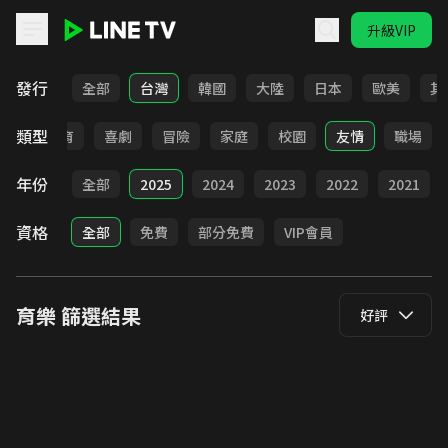
升級VIP
LINE TV - 育樂
發行
全部
台灣
韓國
大陸
日本
歐美
其
類型
日常
教育
喜劇
冒險
家庭
校園
友情
職場
年份
全部
2025
2024
2023
2022
2021
資格
全部
免費
部分免費
VIP會員
育樂
篩選結果
好評