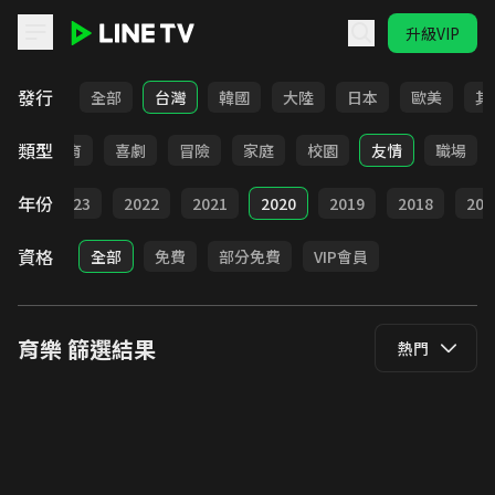
升級VIP
LINE TV - 育樂
發行
全部
台灣
韓國
大陸
日本
歐美
其
類型
日常
教育
喜劇
冒險
家庭
校園
友情
職場
年份
024
2023
2022
2021
2020
2019
2018
201
資格
全部
免費
部分免費
VIP會員
育樂
篩選結果
熱門