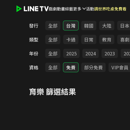
戲劇
動畫
綜藝
更多
活動
請世界吃桌免費看
LINE TV - 育樂
發行
全部
台灣
韓國
大陸
日本
類型
全部
卡通
日常
教育
喜劇
年份
全部
2025
2024
2023
20
資格
全部
免費
部分免費
VIP會員
育樂
篩選結果