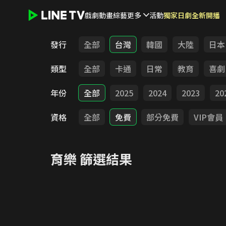
戲劇
動畫
綜藝
更多
活動
獨家日劇全新開播
LINE TV - 育樂
發行
全部
台灣
韓國
大陸
日本
類型
全部
卡通
日常
教育
喜劇
年份
全部
2025
2024
2023
20
資格
全部
免費
部分免費
VIP會員
育樂
篩選結果