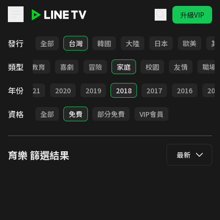
升級VIP
LINE TV - 育樂
發行
全部
台灣
韓國
大陸
日本
歐美
其
類型
日常
教育
喜劇
冒險
家庭
校園
友情
職場
年份
022
2021
2020
2019
2018
2017
2016
201
資格
全部
免費
部分免費
VIP會員
育樂
篩選結果
最新