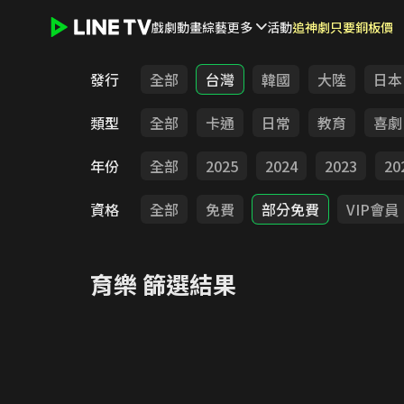
戲劇
動畫
綜藝
更多
活動
追神劇只要銅板價
LINE TV - 育樂
發行
全部
台灣
韓國
大陸
日本
類型
全部
卡通
日常
教育
喜劇
年份
全部
2025
2024
2023
20
資格
全部
免費
部分免費
VIP會員
育樂
篩選結果