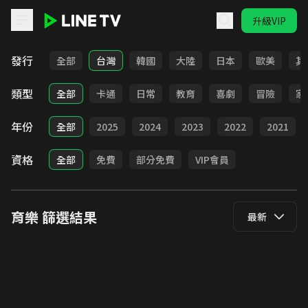
升級VIP
LINE TV - 育樂
發行
全部
台灣
韓國
大陸
日本
歐美
其
類型
全部
卡通
日常
教育
喜劇
冒險
家
年份
全部
2025
2024
2023
2022
2021
資格
全部
免費
部分免費
VIP會員
育樂
篩選結果
最新