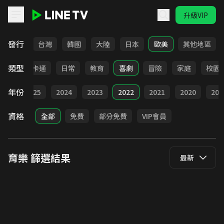
升級VIP
LINE TV - 育樂
發行
全部
台灣
韓國
大陸
日本
歐美
其他地區
類型
全部
卡通
日常
教育
喜劇
冒險
家庭
校園
年份
全部
2025
2024
2023
2022
2021
2020
201
資格
全部
免費
部分免費
VIP會員
育樂
篩選結果
最新