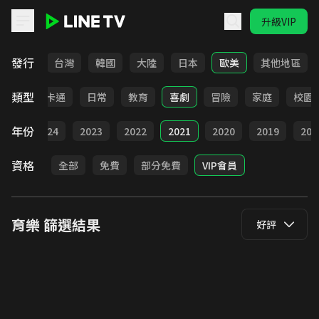
升級VIP
LINE TV - 育樂
發行
全部
台灣
韓國
大陸
日本
歐美
其他地區
類型
全部
卡通
日常
教育
喜劇
冒險
家庭
校園
年份
025
2024
2023
2022
2021
2020
2019
201
資格
全部
免費
部分免費
VIP會員
育樂
篩選結果
好評