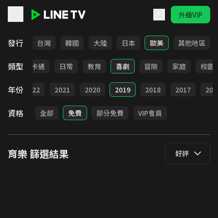
升級VIP
LINE TV - 育樂
發行
全部
台灣
韓國
大陸
日本
歐美
其他地區
類型
全部
卡通
日常
教育
喜劇
冒險
家庭
校園
年份
023
2022
2021
2020
2019
2018
2017
201
資格
全部
免費
部分免費
VIP會員
育樂
篩選結果
好評